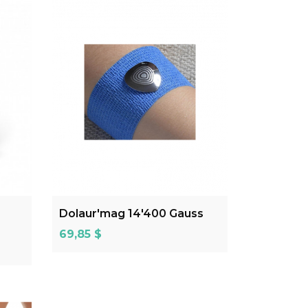
ADD TO CART
Dolaur'mag 14'400 Gauss
Prix
69,85 $