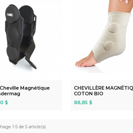
ADD TO CART
ADD TO CART
 Cheville Magnétique
CHEVILLÈRE MAGNÉTI
dermag
COTON BIO
Prix
0 $
88,85 $
chage 1-5 de 5 article(s)