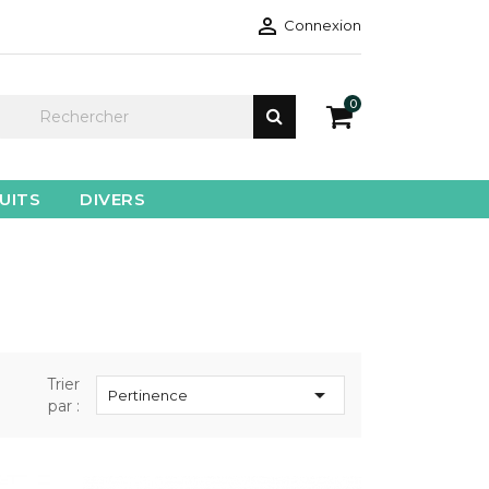

Connexion
0
UITS
DIVERS
Trier

Pertinence
par :