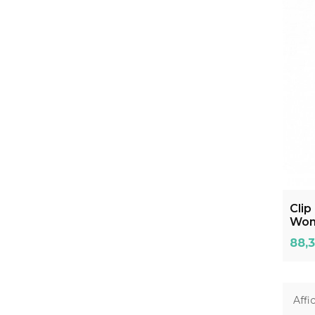
Clip
Won
Prix
88,3
Affi