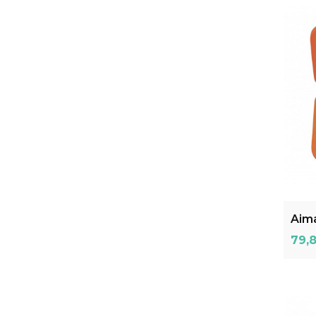
Aim
Prix
79,8