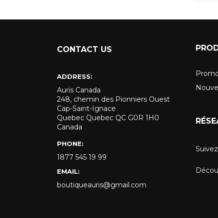
PROD
CONTACT US
Promo
ADDRESS:
Nouve
Auris Canada
248, chemin des Pionniers Ouest
Cap-Saint-Ignace
Quebec Quebec QC G0R 1H0
RÉSE
Canada
PHONE:
Suivez
1877 545 19 99
Découv
EMAIL:
boutiqueauris@gmail.com