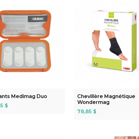
ADD TO CART
ADD TO CART
ants Medimag Duo
Chevillère Magnétique
Wondermag
5 $
Prix
78,85 $