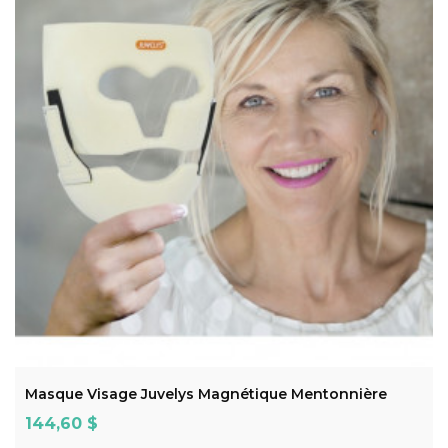
ADD TO CART
Masque Visage Juvelys Magnétique Mentonnière
Prix
144,60 $