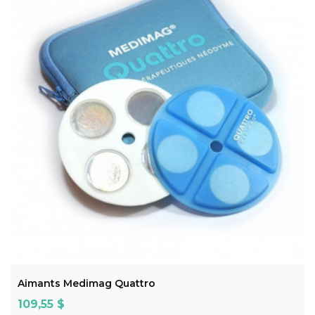
ADD TO CART
Aimants Medimag Quattro
Prix
109,55 $