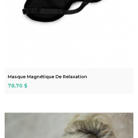
ADD TO CART
Masque Magnétique De Relaxation
Prix
78,70 $