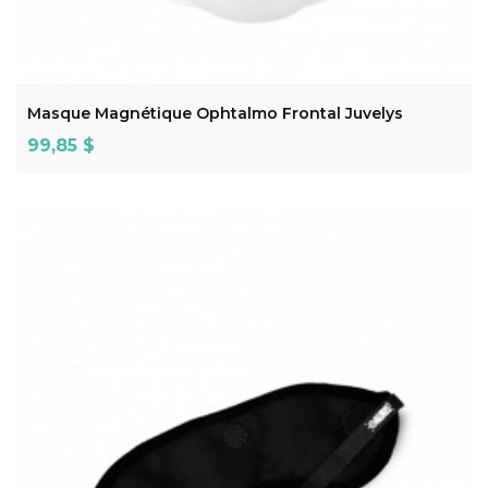
ADD TO CART
Masque Magnétique Ophtalmo Frontal Juvelys
Prix
99,85 $