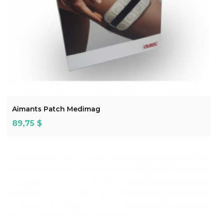
ADD TO CART
Aimants Patch Medimag
Prix
89,75 $