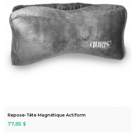
ADD TO CART
Repose-Tête Magnétique Actiform
Prix
77,85 $