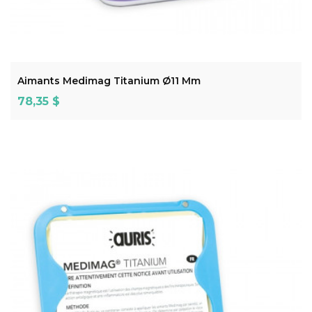
ADD TO CART
Aimants Medimag Titanium Ø11 Mm
Prix
78,35 $