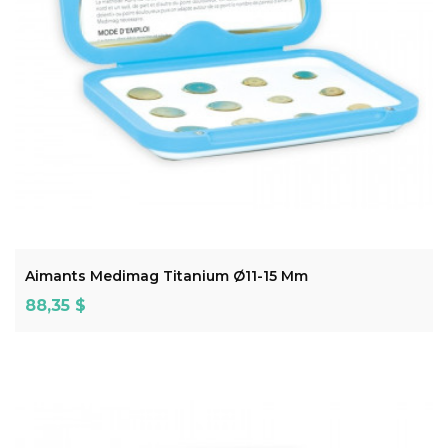
ADD TO CART
Aimants Medimag Titanium Ø11-15 Mm
Prix
88,35 $