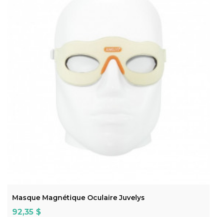
ADD TO CART
Masque Magnétique Oculaire Juvelys
Prix
92,35 $