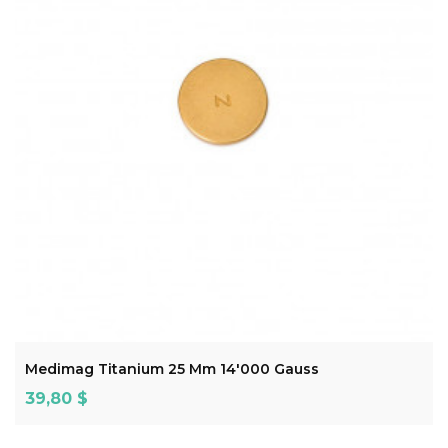
ADD TO CART
Medimag Titanium 25 Mm 14'000 Gauss
Prix
39,80 $