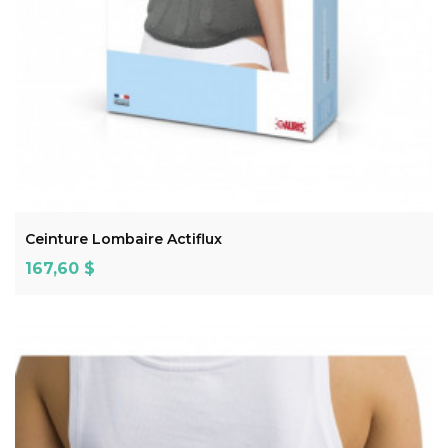
ADD TO CART
Ceinture Lombaire Actiflux
Prix
167,60 $