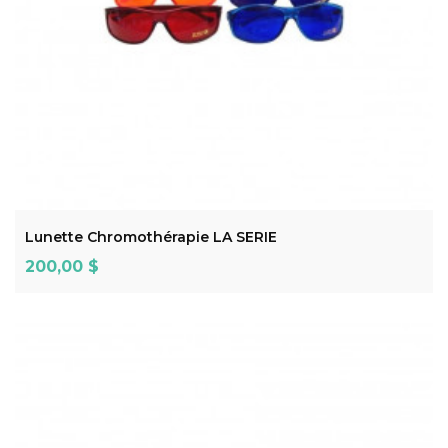
ADD TO CART
Lunette Chromothérapie LA SERIE
Prix
200,00 $