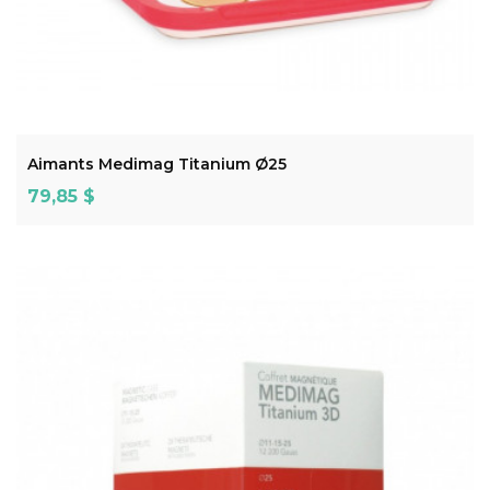
ADD TO CART
Aimants Medimag Titanium Ø25
Prix
79,85 $