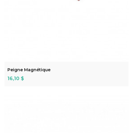
ADD TO CART
Peigne Magnétique
Prix
16,10 $