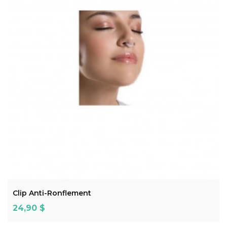
ADD TO CART
Clip Anti-Ronflement
Prix
24,90 $