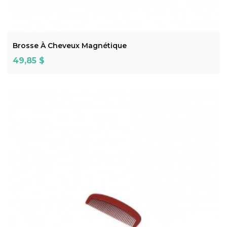
ADD TO CART
Brosse À Cheveux Magnétique
Prix
49,85 $