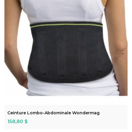
ADD TO CART
Ceinture Lombo-Abdominale Wondermag
Prix
158,80 $