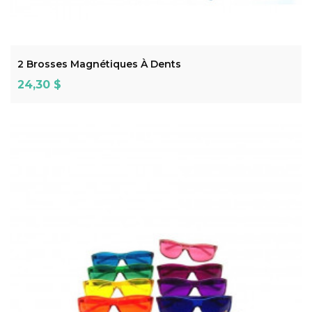
ADD TO CART
2 Brosses Magnétiques À Dents
Prix
24,30 $