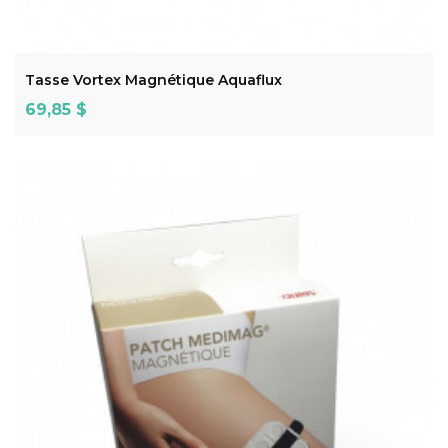
ADD TO CART
Tasse Vortex Magnétique Aquaflux
Prix
69,85 $