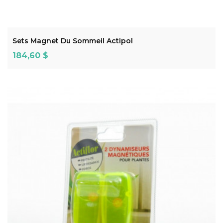
ADD TO CART
Sets Magnet Du Sommeil Actipol
Prix
184,60 $