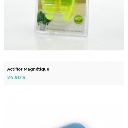
ADD TO CART
Actiflor Magnétique
Prix
24,90 $