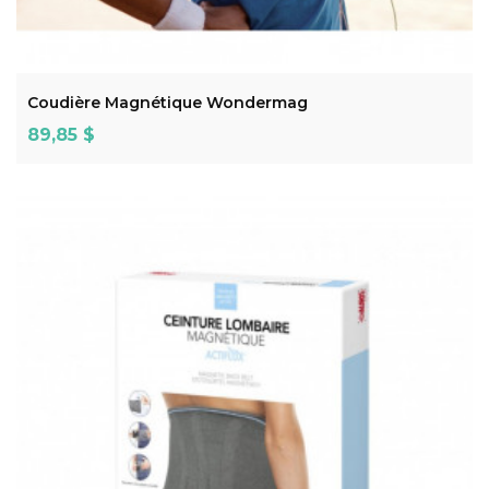
ADD TO CART
Coudière Magnétique Wondermag
Prix
89,85 $