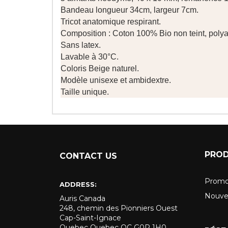
Bandeau longueur 34cm, largeur 7cm.
Tricot anatomique respirant.
Composition : Coton 100% Bio non teint, polya
Sans latex.
Lavable à 30°C.
Coloris Beige naturel.
Modèle unisexe et ambidextre.
Taille unique.
PROD
CONTACT US
Promo
ADDRESS:
Nouve
Auris Canada
248, chemin des Pionniers Ouest
Cap-Saint-Ignace
Quebec Quebec QC G0R 1H0