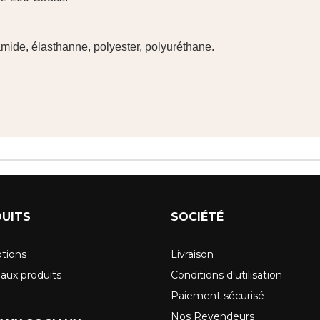
mide, élasthanne, polyester, polyuréthane.
UITS
SOCIÉTÉ
tions
Livraison
aux produits
Conditions d'utilisation
Paiement sécurisé
Nos Revendeurs